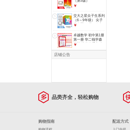
（第5版）
￥
交大之星尖子生系列
5
（6～9年级） 尖子
生夺冠•一元二次方
￥
程（八年级）
卓越数学 初中第1册
6
第一册 华二钱学森
学院 培优体系 初中
￥
数学思想方法金钥匙
配套名师讲解视频
店铺公告
建立理科核心优势
上海交通大学出版社
卓越数学（初中第1
册）
品类齐全，轻松购物
购物指南
配送方式
购物流程
上门自提