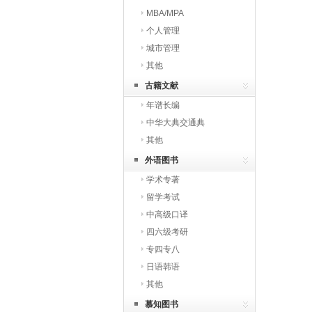
MBA/MPA
个人管理
城市管理
其他
古籍文献
年谱长编
中华大典交通典
其他
外语图书
学术专著
留学考试
中高级口译
四六级考研
专四专八
日语韩语
其他
慕知图书