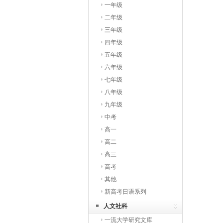
一年级
二年级
三年级
四年级
五年级
六年级
七年级
八年级
九年级
中考
高一
高二
高三
高考
其他
新高考日语系列
人文社科
一流大学研究文库