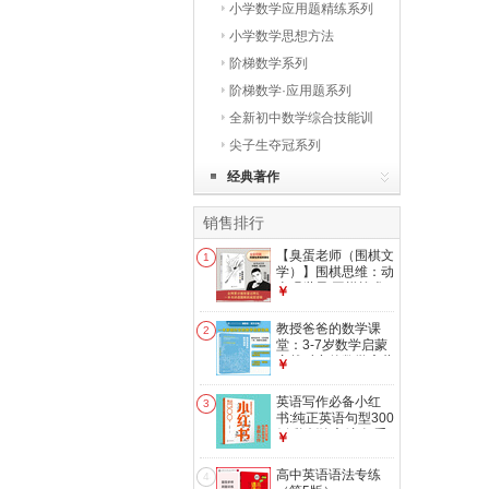
通关系列
小学数学应用题精练系列
小学数学思想方法
阶梯数学系列
阶梯数学·应用题系列
全新初中数学综合技能训
练系列
尖子生夺冠系列
经典著作
销售排行
【臭蛋老师（围棋文
1
学）】围棋思维：动
态观世界 围棋战术
￥
逆向思维 围棋入门
进阶 技法提升 杨诗
教授爸爸的数学课
2
超 围棋思维：动态
堂：3-7岁数学启蒙
观世界
穿越时空的数学启蒙
￥
经典 创意数学 数学
教育 教授爸爸的数
英语写作必备小红
3
学课堂：3-7岁数学
书:纯正英语句型300
启蒙
例 魏剑峰主编 知乎
￥
大V教育博主 英文悦
读
高中英语语法专练
4