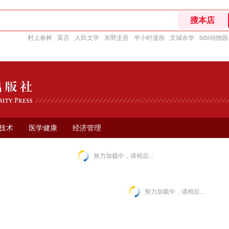
村上春树
莫言
人民文学
东野圭吾
半小时漫画
文城余华
bibi动物园
技术
医学健康
经济管理
努力加载中，请稍后...
努力加载中，请稍后...