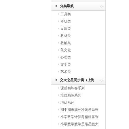
分类导航
工具类
考研类
日语类
教材类
教辅类
茶文化
心理类
文学类
艺术类
交大之星同步类（上海
课后精练卷系列
版）
培优精练系列
培优系列
期中期末满分冲刺卷系列
小学数学计算题精练系列
小学数学数学思维星级大